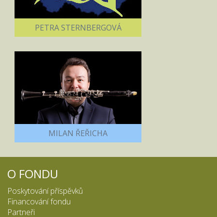
PETRA STERNBERGOVÁ
MILAN ŘEŘICHA
O FONDU
Poskytování příspěvků
Financování fondu
Partneři