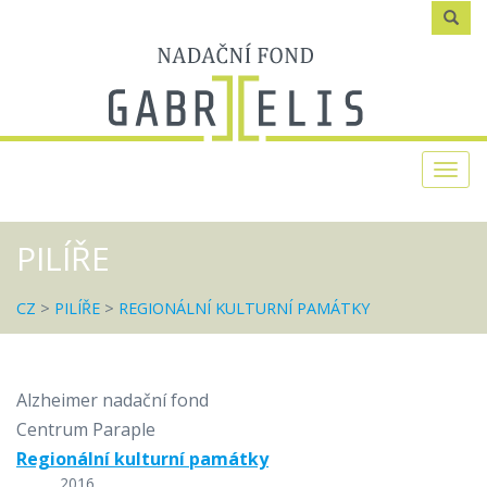
Zadejte
text
Togg
navi
PILÍŘE
CZ
>
PILÍŘE
>
REGIONÁLNÍ KULTURNÍ PAMÁTKY
Alzheimer nadační fond
Centrum Paraple
Regionální kulturní památky
2016