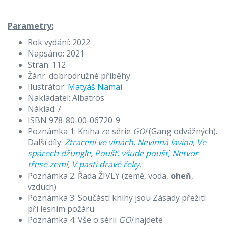
Parametry:
Rok vydání: 2022
Napsáno: 2021
Stran: 112
Žánr: dobrodružné příběhy
Ilustrátor:
Matyáš Namai
Nakladatel: Albatros
Náklad: /
ISBN 978-80-00-06720-9
Poznámka 1: Kniha ze série
GO!
(Gang odvážných).
Další díly:
Ztraceni ve vlnách
,
Nevinná lavina
,
Ve
spárech džungle
,
Poušť, všude poušť,
Netvor
třese zemí
,
V pasti dravé řeky
.
Poznámka 2: Řada ŽIVLY (země, voda,
oheň
,
vzduch)
Poznámka 3: Součástí knihy jsou Zásady přežití
při lesním požáru
Poznámka 4: Vše o sérii
GO!
najdete