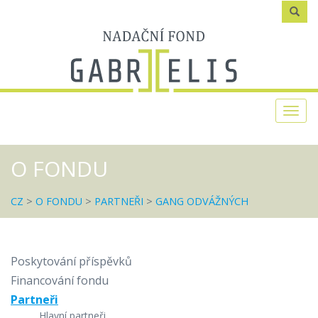
Zadejte
text
Togg
navi
O FONDU
CZ
>
O FONDU
>
PARTNEŘI
>
GANG ODVÁŽNÝCH
Poskytování příspěvků
Financování fondu
Partneři
Hlavní partneři