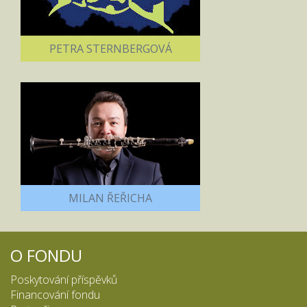
PETRA STERNBERGOVÁ
MILAN ŘEŘICHA
O FONDU
Poskytování příspěvků
Financování fondu