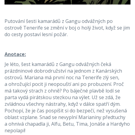
Putování šesti kamarádů z Gangu odvážných po
ostrově Tenerife se změní v boj o holý život, když se jim
do cesty postaví lesní požár.
Anotace:
Je léto, šest kamarádů z Gangu odvážných čeká
prázdninové dobrodružství na jednom z Kanárských
ostrovů. Mariana má první noc na Tenerife zlý sen,
a ohrožující pocit ji neopouští ani po probuzení. Proč
má takový strach z ohně? Po báječné plavbě lodí se
parta vydá pirátskou stezkou na výlet. Už se zdá, že
zvládnou všechny nástrahy, když v dálce spatří dým.
Pochopí, že je čas pospíšit si do bezpečí, než vysušená
oblast vzplane. Snad se nevyplní Marianiny předtuchy
a ohnivá chapadla ji, Alfu, Betu, Tima, Jonáše a Hardyho
nepolapí!