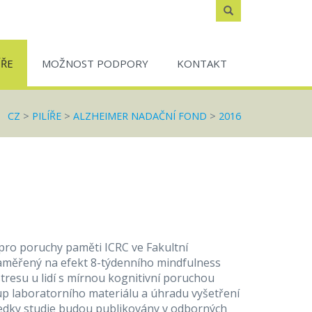
Zadejte
text
ÍŘE
MOŽNOST PODPORY
KONTAKT
CZ
>
PILÍŘE
>
ALZHEIMER NADAČNÍ FOND
>
2016
pro poruchy paměti ICRC ve Fakultní
 zaměřený na efekt 8-týdenního mindfulness
resu u lidí s mírnou kognitivní poruchou
p laboratorního materiálu a úhradu vyšetření
edky studie budou publikovány v odborných