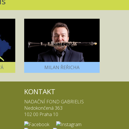
is
VÁ
MILAN ŘEŘICHA
KONTAKT
NADAČNÍ FOND GABRIELIS
Nedokončená 363
102 00 Praha 10