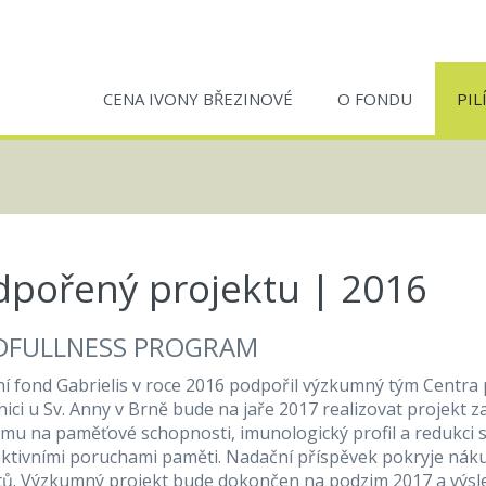
CENA IVONY BŘEZINOVÉ
O FONDU
PIL
dpořený projektu | 2016
DFULLNESS PROGRAM
í fond Gabrielis v roce 2016 podpořil výzkumný tým Centra 
ici u Sv. Anny v Brně bude na jaře 2017 realizovat projekt
mu na paměťové schopnosti, imunologický profil a redukci st
ektivními poruchami paměti. Nadační příspěvek pokryje náku
tů. Výzkumný projekt bude dokončen na podzim 2017 a výsl