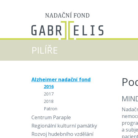
PILÍŘE
Po
Alzheimer nadační fond
2016
2017
MIN
2018
Patron
Nadačn
nemocn
Centrum Paraple
progra
Regionální kulturní památky
a subj
Rozvoj hudebního vzdělání
pacien