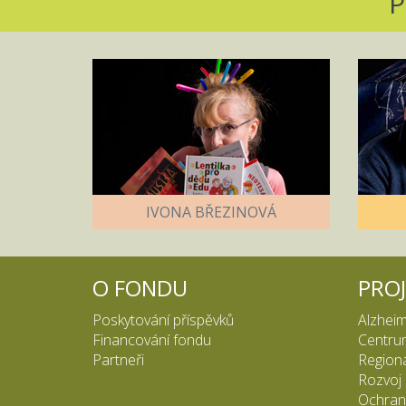
P
IVONA BŘEZINOVÁ
O FONDU
PRO
Poskytování příspěvků
Alzheim
Financování fondu
Centru
Partneři
Regioná
Rozvoj 
Ochran