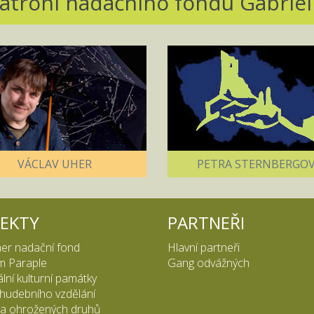
atroni nadačního fondu Gabriel
VÁCLAV UHER
PETRA STERNBERGO
JEKTY
PARTNEŘI
er nadační fond
Hlavní partneři
m Paraple
Gang odvážných
lní kulturní památky
hudebního vzdělání
a ohrožených druhů