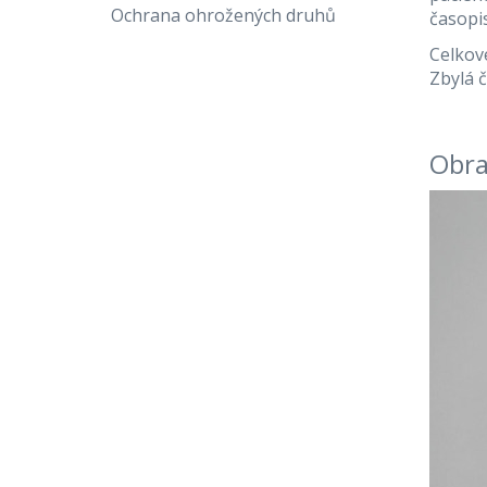
Ochrana ohrožených druhů
časopi
Celkové
Zbylá 
Obra